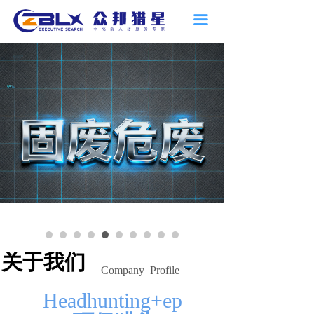
끀
Control Render
Error!ControlType:banner,StyleName:Style1,ColorName:Item0,Message:InitError
ControlType:banner Error:Can not find controltemplate
D:\scdwezhan\web\Plugins\Controls\Templates\banner\mobile\banner.xml
关于我们
Company Profile
Headhunting+ep