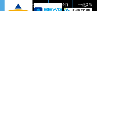
首页
猎头业务
关于我们
一键拨号
四川发展中恒能
北控水务
中电环境
陕西昕宇表面工程有限公司
迪奥水处理
硕特科技
朗正环保
首创环保集团
创普斯
京源
陕西金属科技发展有限公司
SDN