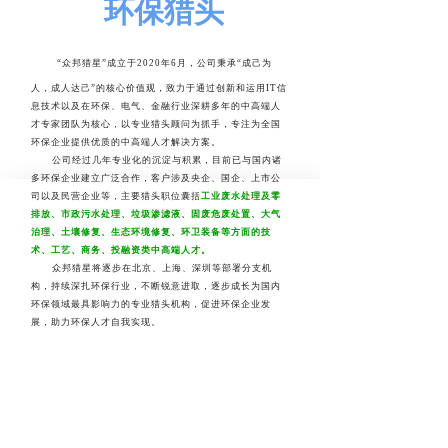
环保猎头
“众邦猎星”成立于2020年6月，公司秉承“成己为
人，成人达己”的核心价值观，致力于通过创新和运用IT信
息技术以及在环保、电气、金融行业深耕多年的中高端人
才专家团队为核心，以专业猎头顾问为抓手，专注为全国
环保企业提供优质的中高端人才解决方案。
公司经过几年专业化的沉淀与积累，目前已与国内诸
多环保企业建立广泛合作，客户涉及央企、国企、上市公
司以及民营企业等，主要猎头职位囊括
工业废水处理及零
排放、市政污水处理、垃圾渗滤液、固废危废处置、大气
治理、土壤修复、生态环境修复、环卫装备等方面的技
术、工艺、商务、投融资类中高端人才。
众邦猎星将逐步在北京、上海、深圳等部署分支机
构，持续深扎环保行业，不断锐意进取，逐步成长为国内
环保领域最具影响力的专业猎头机构，促进环保企业发
展，助力环保人才自我实现。